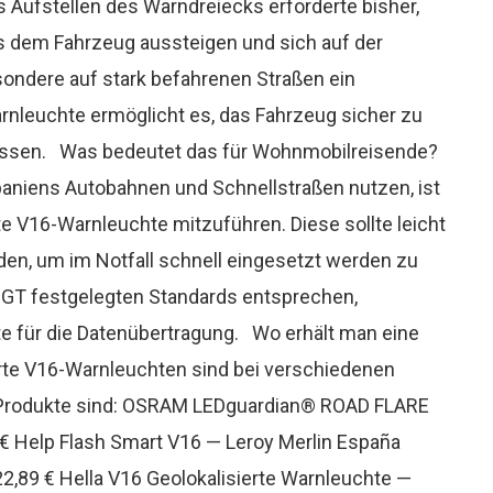
s Aufstellen des Warndreiecks erforderte bisher,
us dem Fahrzeug aussteigen und sich auf der
ndere auf stark befahrenen Straßen ein
arnleuchte ermöglicht es, das Fahrzeug sicher zu
üssen. Was bedeutet das für Wohnmobilreisende?
aniens Autobahnen und Schnellstraßen nutzen, ist
rte V16-Warnleuchte mitzuführen. Diese sollte leicht
en, um im Notfall schnell eingesetzt werden zu
DGT festgelegten Standards entsprechen,
rte für die Datenübertragung. Wo erhält man eine
ierte V16-Warnleuchten sind bei verschiedenen
ne Produkte sind: OSRAM LEDguardian® ROAD FLARE
 € Help Flash Smart V16 — Leroy Merlin España
2,89 € Hella V16 Geolokalisierte Warnleuchte —