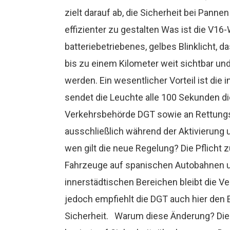
auf
zielt darauf ab, die Sicherheit bei Pann
Spaniens
effizienter zu gestalten Was ist die V16
Straßen
batteriebetriebenes, gelbes Blinklicht, 
ab
bis zu einem Kilometer weit sichtbar un
2026
werden. Ein wesentlicher Vorteil ist die 
sendet die Leuchte alle 100 Sekunden di
Verkehrsbehörde DGT sowie an Rettungs
ausschließlich während der Aktivierung u
wen gilt die neue Regelung? Die Pflicht 
Fahrzeuge auf spanischen Autobahnen u
innerstädtischen Bereichen bleibt die V
jedoch empfiehlt die DGT auch hier den 
Sicherheit. Warum diese Änderung? Die