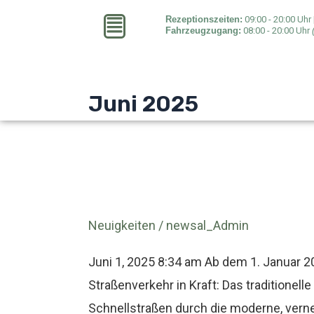
Zum
Rezeptionszeiten:
09:00 - 20:00 Uhr 
Fahrzeugzugang:
08:00 - 20:00 Uhr
Inhalt
springen
Juni 2025
Abschied
Neuigkeiten
/
newsal_Admin
vom
Warndreieck:
Juni 1, 2025 8:34 am Ab dem 1. Januar 2
Neue
Straßenverkehr in Kraft: Das traditionel
Sicherheitsregelung
Schnellstraßen durch die moderne, ver