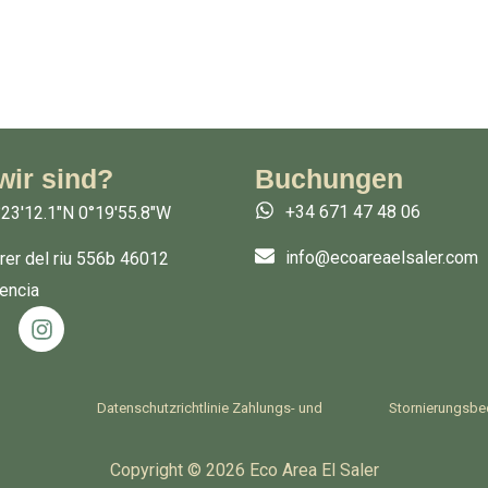
wir sind?
Buchungen
+34 671 47 48 06
23'12.1"N 0°19'55.8"W
info@ecoareaelsaler.com
rer del riu 556b 46012
encia
I
n
s
t
a
Datenschutzrichtlinie Zahlungs- und
Stornierungsb
g
r
Copyright © 2026 Eco Area El Saler
a