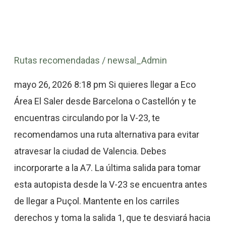
Ruta
Rutas recomendadas
/
newsal_Admin
recomendada
para
mayo 26, 2026 8:18 pm Si quieres llegar a Eco
llegar
Área El Saler desde Barcelona o Castellón y te
a
encuentras circulando por la V-23, te
Eco
recomendamos una ruta alternativa para evitar
Área
atravesar la ciudad de Valencia. Debes
El
incorporarte a la A7. La última salida para tomar
Saler
esta autopista desde la V-23 se encuentra antes
sin
de llegar a Puçol. Mantente en los carriles
pasar
derechos y toma la salida 1, que te desviará hacia