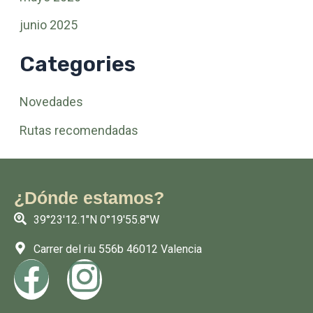
junio 2025
Categories
Novedades
Rutas recomendadas
¿Dónde estamos?
39°23'12.1"N 0°19'55.8"W
Carrer del riu 556b 46012 Valencia
F
I
a
n