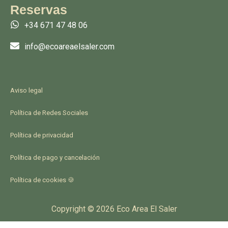
Reservas
c
s
+34 671 47 48 06
e
t
info@ecoareaelsaler.com
b
a
o
g
Aviso legal
Política de Redes Sociales
o
r
Política de privacidad
k
a
Política de pago y cancelación
m
Política de cookies 🍪
Copyright © 2026 Eco Area El Saler