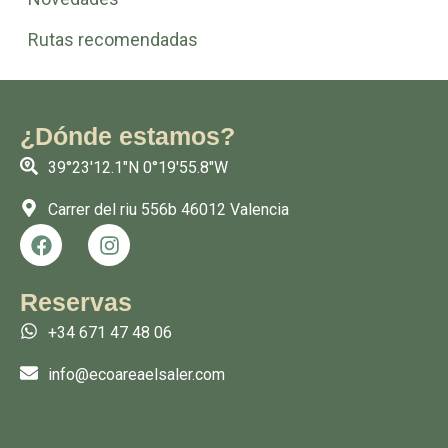
Rutas recomendadas
¿Dónde estamos?
39°23'12.1"N 0°19'55.8"W
Carrer del riu 556b 46012 Valencia
F
I
a
n
c
s
e
t
Reservas
b
a
+34 671 47 48 06
o
g
o
r
info@ecoareaelsaler.com
k
a
m