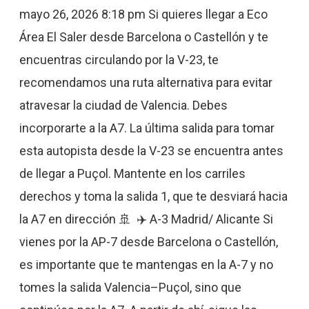
para
mayo 26, 2026 8:18 pm Si quieres llegar a Eco
llegar
Área El Saler desde Barcelona o Castellón y te
a
encuentras circulando por la V-23, te
Eco
recomendamos una ruta alternativa para evitar
Área
atravesar la ciudad de Valencia. Debes
El
incorporarte a la A7. La última salida para tomar
Saler
esta autopista desde la V-23 se encuentra antes
sin
de llegar a Puçol. Mantente en los carriles
pasar
derechos y toma la salida 1, que te desviará hacia
por
la A7 en dirección 🚢 ✈️ A-3 Madrid/ Alicante Si
Valencia
vienes por la AP-7 desde Barcelona o Castellón,
es importante que te mantengas en la A-7 y no
tomes la salida Valencia–Puçol, sino que