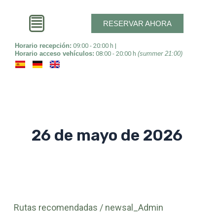
Ir
al
RESERVAR AHORA
contenido
Horario recepción:
09:00 - 20:00 h |
Horario acceso vehículos:
08:00 - 20:00 h
(summer 21:00)
26 de mayo de 2026
Ruta
Rutas recomendadas
/
newsal_Admin
recomendada